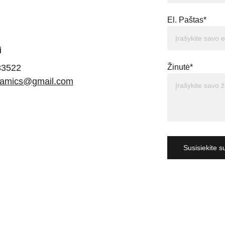
El. Paštas*
i
33522
Žinutė*
eramics@gmail.com
Susisiekite 