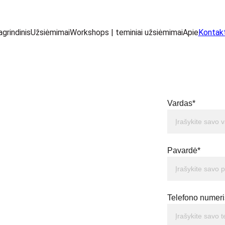
grindinis
Užsiėmimai
Workshops | teminiai užsiėmimai
Apie
Kontakt
Vardas*
Pavardė*
Telefono numeri