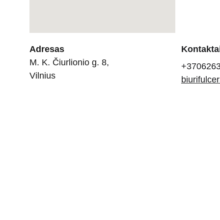
Adresas
Kontakta
M. K. Čiurlionio g. 8,
+370626
Vilnius
biurifulc