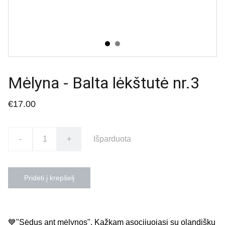
Mėlyna - Balta lėkštutė nr.3
€17.00
-
+
Išparduota
Pridėti į krepšelį
💙"Sėdus ant mėlynos". Kažkam asocijuojasi su olandišku